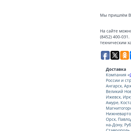
Мы пришлём Ва
На сайте можно
(8452) 400-031
техническим х
Доставка
Компания «
России и ст
Ангарск, Ар
Великий Нов
Ижевск, Ирк
Амуре, Кост
Магнитогорс
Нижневартов
Орск, Павло
на-Дону, Ру
Ставрополь,