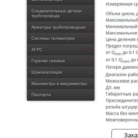
Измеряемая с
Соединительные детали
Объем цикла, 
трубопровода
Максимальный 
Минимальный р
Арматура трубопроводная
Максимальное р
Системы телеметрии
Цена деления 
Предел погреш
АГРС
от Q
до 0,1 
min
от 0,1 Q
до 
Горелки газовые
nom
Потеря давлен
Шумоизоляция
Диапазон рабо
Межосевое рас
Манометры и вакуумметры
ДУ, мм
Габаритные ра
Паспорта
Присоедините
резьба штуцер
Масса без мон
Межповерочны
Зака