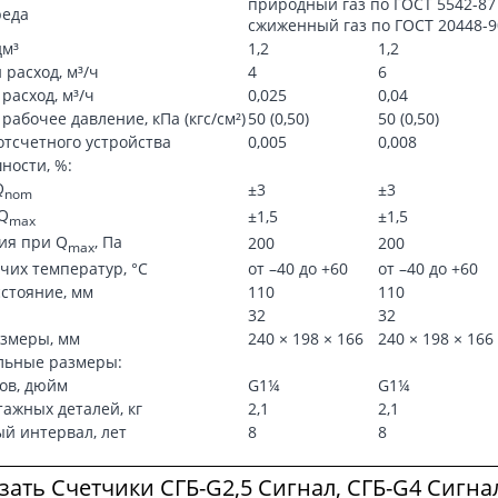
природный газ по ГОСТ 5542-87
реда
сжиженный газ по ГОСТ 20448-9
дм³
1,2
1,2
расход, м³/ч
4
6
асход, м³/ч
0,025
0,04
абочее давление, кПа (кгс/см²)
50 (0,50)
50 (0,50)
отсчетного устройства
0,005
0,008
ности, %:
Q
±3
±3
nom
Q
±1,5
±1,5
max
ия при Q
, Па
200
200
max
чих температур, °С
от –40 до +60
от –40 до +60
стояние, мм
110
110
32
32
змеры, мм
240 × 198 × 166
240 × 198 × 166
льные размеры:
ов, дюйм
G1¼
G1¼
тажных деталей, кг
2,1
2,1
й интервал, лет
8
8
зать Счетчики СГБ-G2,5 Сигнал, СГБ-G4 Сигна