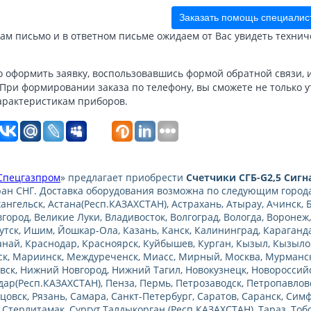
Заказать помощь специалис
м письмо и в ответном письме ожидаем от Вас увидеть технич
 оформить заявку, воспользовавшись формой обратной связи, ил
. При формировании заказа по телефону, вы сможете не только 
арактеристикам приборов.
Спецгазпром
» предлагает приобрести
Счетчики СГБ-G2,5 Сигн
ран СНГ. Доставка оборудования возможна по следующим городам
хангельск, Астана(Респ.КАЗАХСТАН), Астрахань, Атырау, Ачинск, 
город, Великие Луки, Владивосток, Волгоград, Вологда, Воронеж,
утск, Ишим, Йошкар-Ола, Казань, Канск, Калининград, Караганда
анай, Краснодар, Красноярск, Куйбышев, Курган, Кызыл, Кызыло
к, Мариинск, Междуреченск, Миасс, Мирный, Москва, Мурманс
ск, Нижний Новгород, Нижний Тагил, Новокузнецк, Новороссийск
дар(Респ.КАЗАХСТАН), Пенза, Пермь, Петрозаводск, Петропавловс
бцовск, Рязань, Самара, Санкт-Петербург, Саратов, Саранск, Сим
 Стерлитамак, Сургут,Талдыкорган (Респ.КАЗАХСТАН), Тараз, Тобо