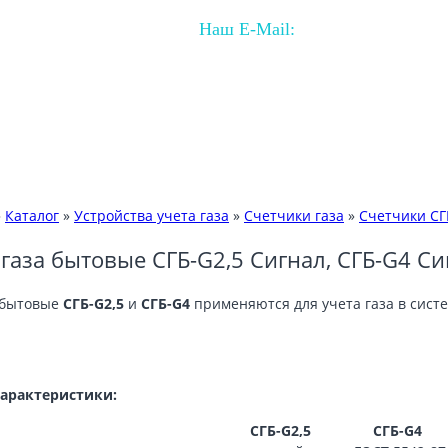
Наш E-Mail:
sale@sp-gaz.ru
ДОСТАВКА
ИНФОРМАЦИЯ
ФОТОХРОНИКИ
»
Каталог
»
Устройства учета газа
»
Счетчики газа
»
Счетчики СГ
газа бытовые СГБ-G2,5 Сигнал, СГБ-G4 Си
 бытовые
СГБ-G2,5
и
СГБ-G4
применяются для учета газа в сист
характеристики:
СГБ-G2,5
СГБ-G4