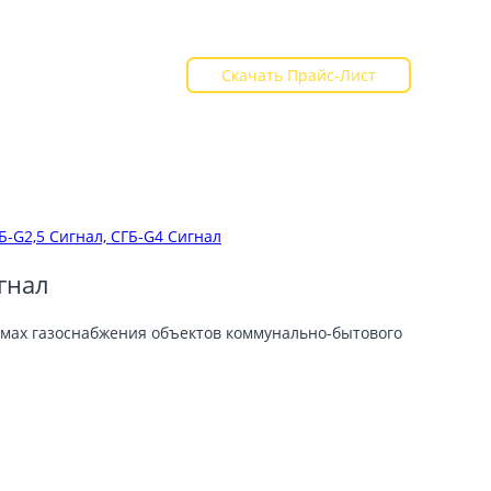
+7 (8452) 400-051
+7 (8452) 400-031
Скачать Прайс-Лист
ВАКАНСИИ
КОНТАКТЫ
Б-G2,5 Сигнал, СГБ-G4 Сигнал
гнал
емах газоснабжения объектов коммунально-бытового