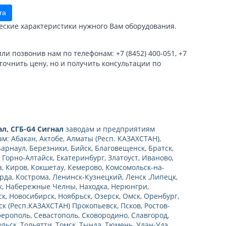
та
еские характеристики нужного Вам оборудования.
и позвонив нам по телефонам: +7 (8452) 400-051, +7
уточнить цену, но и получить консультации по
ал, СГБ-G4 Сигнал
заводам и предприятиям
: Абакан, Актобе, Алматы (Респ. КАЗАХСТАН),
Барнаул, Березники, Бийск, Благовещенск, Братск,
 Горно-Алтайск, Екатеринбург, Златоуст, Иваново,
, Киров, Кокшетау, Кемерово, Комсомольск-на-
рда, Кострома, Ленинск-Кузнецкий, Ленск ,Липецк,
к, Набережные Челны, Находка, Нерюнгри,
, Новосибирск, Ноябрьск, Озерск, Омск, Оренбург,
к (Респ.КАЗАХСТАН) Прокопьевск, Псков, Ростов-
ферополь, Севастополь, Сковородино, Славгород,
льск, Тольятти, Томск, Тында, Тюмень, Улан-Удэ,