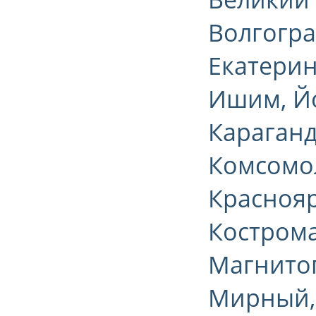
Волгогра
Екатерин
Ишим, Йо
Караганд
Комсомол
Краснояр
Кострома
Магнитог
Мирный,