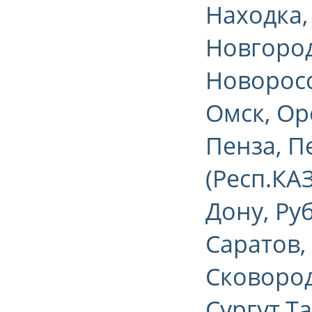
Находка,
Новгород
Новоросс
Омск, Ор
Пенза, П
(Респ.КА
Дону, Ру
Саратов,
Сковород
Сургут,Т