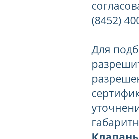
согласова
(8452) 40
Для подб
разрешит
разрешен
сертифик
уточнени
габаритн
Клапаны