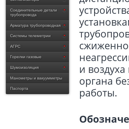
устройст
Соединительные детали
трубопровода
установка
Арматура трубопроводная
трубопров
Системы телеметрии
сжиженног
АГРС
неагрессив
Горелки газовые
и воздуха
Шумоизоляция
органа б
Манометры и вакуумметры
работы.
Паспорта
Обозначе