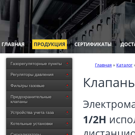
ГЛАВНАЯ
ПРОДУКЦИЯ
СЕРТИФИКАТЫ
ДОСТ
Газорегуляторные пункты
Главная
»
Каталог
Регуляторы давления
Клапаны
Фильтры газовые
Предохранительные
Электром
клапаны
Устройства учета газа
1/2Н
испо
Котельные установки
дистанци
Сигнализаторы