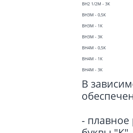
ВН2 1/2М - 3К
ВН3М - 0,5К
ВН3М - 1К
ВН3М - 3К
ВН4М - 0,5К
ВН4М - 1К
ВН4М - 3К
В зависим
обеспече
- плавное
буквы "К"