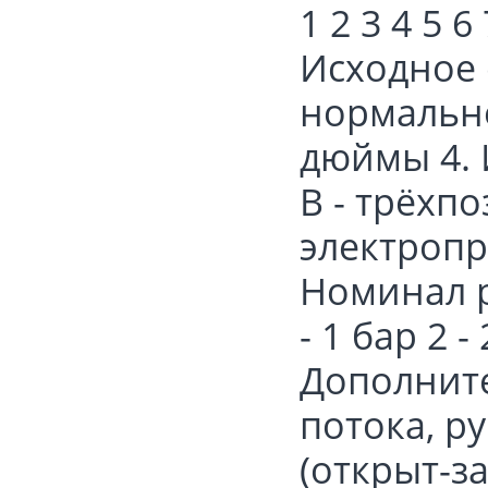
1 2 3 4 5 6
Исходное 
нормально
дюймы 4. 
В - трёхп
электропр
Номинал ра
- 1 бар 2 -
Дополните
потока, р
(открыт-з