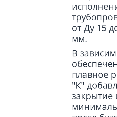
исполнени
трубопров
от Ду 15 д
мм.
В зависим
обеспече
плавное р
"К" добав
закрытие 
минимальн