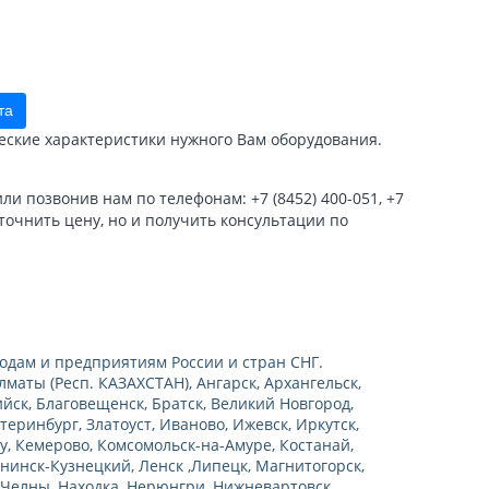
та
еские характеристики нужного Вам оборудования.
и позвонив нам по телефонам: +7 (8452) 400-051, +7
уточнить цену, но и получить консультации по
одам и предприятиям России и стран СНГ.
маты (Респ. КАЗАХСТАН), Ангарск, Архангельск,
ийск, Благовещенск, Братск, Великий Новгород,
теринбург, Златоуст, Иваново, Ижевск, Иркутск,
у, Кемерово, Комсомольск-на-Амуре, Костанай,
нинск-Кузнецкий, Ленск ,Липецк, Магнитогорск,
Челны, Находка, Нерюнгри, Нижневартовск,