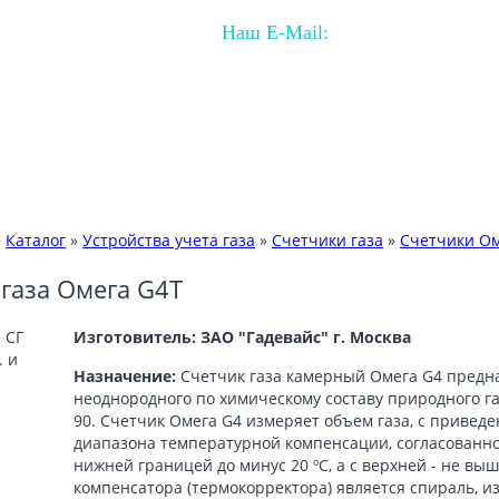
Наш E-Mail:
sale@sp-gaz.ru
ДОСТАВКА
ИНФОРМАЦИЯ
ФОТОХРОНИКИ
»
Каталог
»
Устройства учета газа
»
Счетчики газа
»
Счетчики Ом
газа Омега G4Т
Изготовитель: ЗАО "Гадевайс" г. Москва
Назначение:
Счетчик газа камерный Омега G4 предн
неоднородного по химическому составу природного га
90. Счетчик Омега G4 измеряет объем газа, с привед
диапазона температурной компенсации, согласованного
нижней границей до минус 20 ºС, а с верхней - не вы
компенсатора (термокорректора) является спираль, и