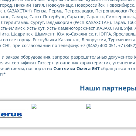
ород, Нижний Тагил, Новокузнецк, Новороссийск, Новосибирск, Н
сп.КАЗАХСТАН), Пенза, Пермь, Петрозаводск, Петропавловск (Рес
язань, Самара, Санкт-Петербург, Саратов, Саранск, Симферополь
 Стерлитамак, Сургут,Талдыкорган (Респ.КАЗАХСТАН), Тараз, Тобо
Усть-Илимск, Усть-Кут, Усть-Каменогорск(Респ.КАЗАХСТАН), Уфа,
Чита, Шадринск, Шымкент, Южно-Сахалинск, г. ЮРГА, Ярославль,
я во все города Республики Казахстан, Белоруссии, Туркменист
 СНГ, при согласовании по телефону: +7 (8452) 400-051, +7 (8452)
 и заказа оборудования, запроса разрешительных документов 
елия, сертификат Газсерт, уточнения характеристик, уточнения
ьной схемы, паспорта на
Счетчики Омега G4Т
обращаться в отд
31*
Наши партнеры