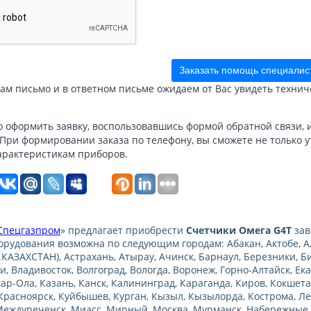
Заказать помощь специалис
м письмо и в ответном письме ожидаем от Вас увидеть технич
 оформить заявку, воспользовавшись формой обратной связи, ил
. При формировании заказа по телефону, вы сможете не только 
арактеристикам приборов.
Спецгазпром
» предлагает приобрести
Счетчики Омега G4Т
зав
орудования возможна по следующим городам: Абакан, Актобе, Ал
.КАЗАХСТАН), Астрахань, Атырау, Ачинск, Барнаул, Березники, Б
и, Владивосток, Волгоград, Вологда, Воронеж, Горно-Алтайск, Ека
р-Ола, Казань, Канск, Калининград, Караганда, Киров, Кокшета
Красноярск, Куйбышев, Курган, Кызыл, Кызылорда, Кострома, Ле
еждуреченск, Миасс, Мирный, Москва, Мурманск, Набережные 