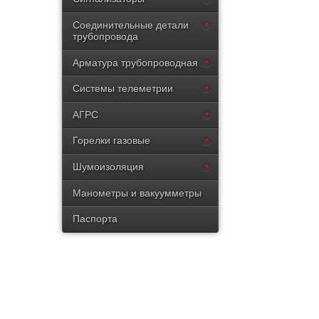
Соединительные детали
трубопровода
Арматура трубопроводная
Системы телеметрии
АГРС
Горелки газовые
Шумоизоляция
Манометры и вакуумметры
Паспорта