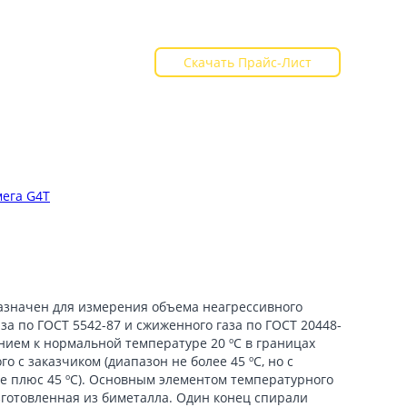
+7 (8452) 400-051
+7 (8452) 400-031
Скачать Прайс-Лист
ВАКАНСИИ
КОНТАКТЫ
ега G4Т
азначен для измерения объема неагрессивного
за по ГОСТ 5542-87 и сжиженного газа по ГОСТ 20448-
ением к нормальной температуре 20 ºС в границах
 с заказчиком (диапазон не более 45 ºС, но с
ше плюс 45 ºС). Основным элементом температурного
зготовленная из биметалла. Один конец спирали