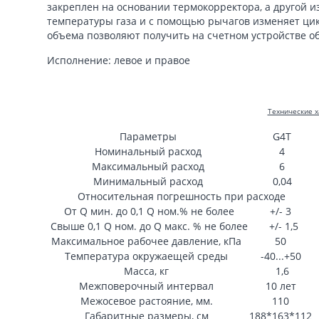
закреплен на основании термокорректора, а другой и
температуры газа и с помощью рычагов изменяет ци
объема позволяют получить на счетном устройстве о
Исполнение: левое и правое
Технические х
Параметры
G4Т
Номинальный расход
4
Максимальный расход
6
Минимальный расход
0,04
Относительная погрешность при расходе
От Q мин. до 0,1 Q ном.% не более
+/- 3
Свыше 0,1 Q ном. до Q макс. % не более
+/- 1,5
Максимальное рабочее давление, кПа
50
Температура окружаещей среды
-40...+50
Масса, кг
1,6
Межповерочный интервал
10 лет
Межосевое растояние, мм.
110
Габаритные размеры, см
188*163*112