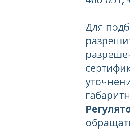
Для подб
разрешит
разрешен
сертифик
уточнени
габаритн
Регулят
обращать