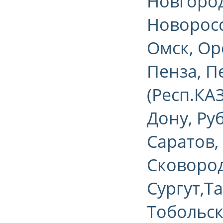
Новгород
Новоросс
Омск, Ор
Пенза, П
(Респ.КА
Дону, Ру
Саратов,
Сковород
Сургут,Т
Тобольск