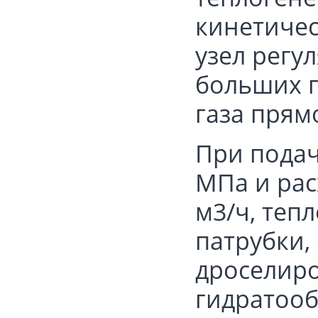
кинетичес
узел регу
больших п
газа прям
При подач
МПа и рас
м3/ч, теп
патрубки,
дроселиро
гидратоо