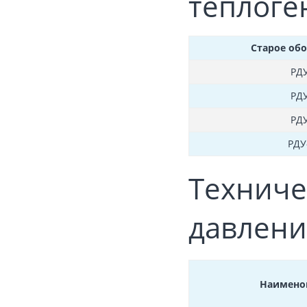
теплоге
Старое об
РДУ
РДУ
РДУ
РДУ
Техниче
давлени
Наимено