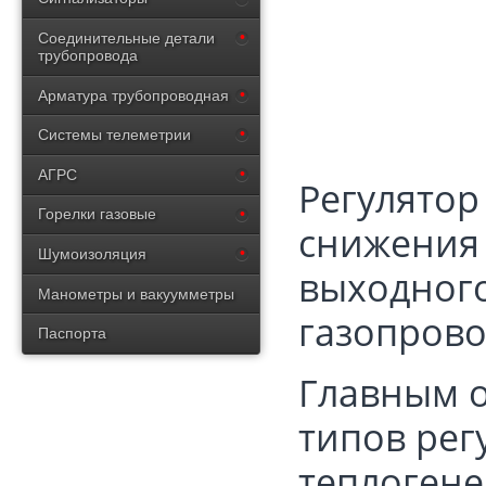
Соединительные детали
трубопровода
Арматура трубопроводная
Системы телеметрии
АГРС
Регулятор
Горелки газовые
снижения 
Шумоизоляция
выходного
Манометры и вакуумметры
газопрово
Паспорта
Главным о
типов рег
теплогене