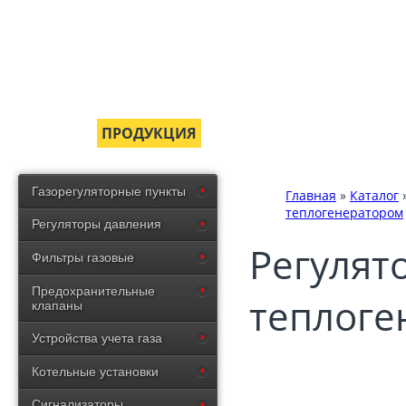
ГЛАВНАЯ
ПРОДУКЦИЯ
СЕРТИФИКАТЫ
ДОСТ
Газорегуляторные пункты
Главная
»
Каталог
теплогенератором
Регуляторы давления
Регулят
Фильтры газовые
Предохранительные
теплоге
клапаны
Устройства учета газа
Котельные установки
Сигнализаторы