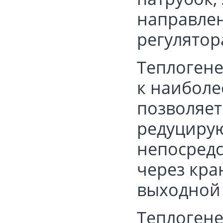
направлен
регулятор
Теплоген
к наиболе
позволяе
редуцирую
непосредс
через кра
выходной 
Теплоген