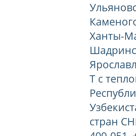
Ульяновск
Каменого
Ханты-Ма
Шадринск
Ярославл
Т с тепл
Республи
Узбекист
стран СН
400-051, 