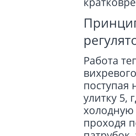
кратковре
Принцип
регулят
Работа те
вихревого
поступая 
улитку 5, 
холодную 
проходя п
патрубок,