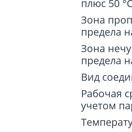
плюс 50 °С
Зона проп
предела н
Зона нечу
предела н
Вид соеди
Рабочая с
учетом па
Температу