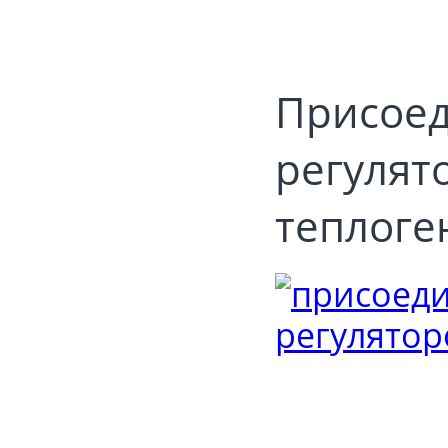
Присоед
регулят
теплоге