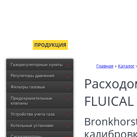
ГЛАВНАЯ
ПРОДУКЦИЯ
СЕРТИФИКАТЫ
ДОСТ
Газорегуляторные пункты
Главная
»
Каталог
Регуляторы давления
Расходо
Фильтры газовые
FLUICAL
Предохранительные
клапаны
Устройства учета газа
Bronkhors
Котельные установки
калибровк
Сигнализаторы