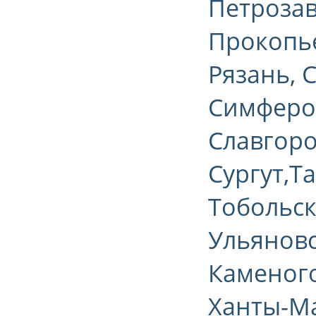
Петрозав
Прокопье
Рязань, 
Симфероп
Славгоро
Сургут,Т
Тобольск
Ульяновск
Каменого
Ханты-Ма