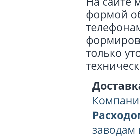
На сайте 
формой об
телефонам:
формирова
только ут
техническ
Доставк
Компани
Расходо
заводам 