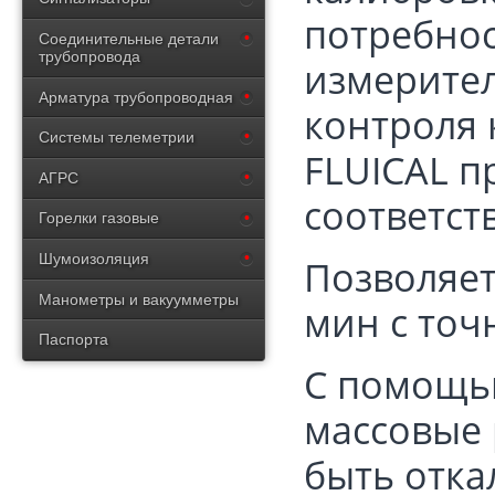
потребнос
Соединительные детали
трубопровода
измерител
Арматура трубопроводная
контроля 
Системы телеметрии
FLUICAL п
АГРС
соответс
Горелки газовые
Шумоизоляция
Позволяет
Манометры и вакуумметры
мин с точн
Паспорта
С помощью
массовые 
быть отка