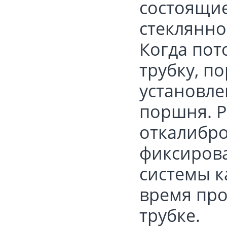
состоящи
стеклянно
Когда пот
трубку, п
установле
поршня. Р
откалибро
фиксиров
системы к
время про
трубке.