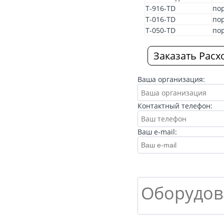
T-916-TD
по
T-016-TD
по
T-050-TD
по
Заказать Расх
Ваша организация:
Контактный телефон:
Ваш e-mail: