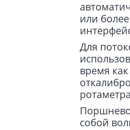
автоматич
или более
интерфейс
Для поток
использов
время как
откалибр
ротаметра
Поршнево
собой вол