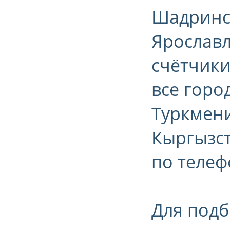
Шадринск
Ярославл
счётчики
все горо
Туркмени
Кыргызст
по телефо
Для подб