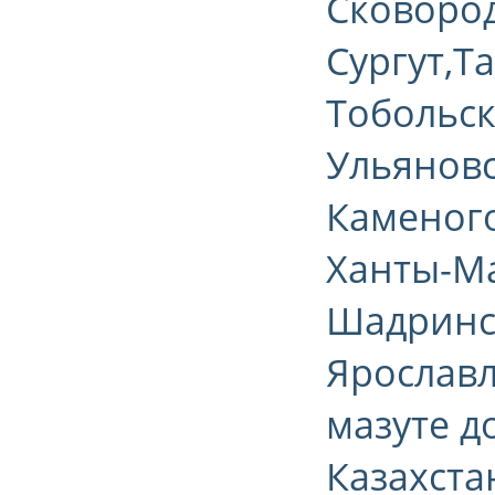
Сковород
Сургут,Т
Тобольск
Ульяновск
Каменого
Ханты-Ма
Шадринск
Ярославл
мазуте д
Казахста