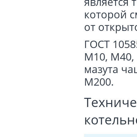
является 
которой с
от открыто
ГОСТ 1058
М10, М40,
мазута ча
М200.
Техниче
котельн