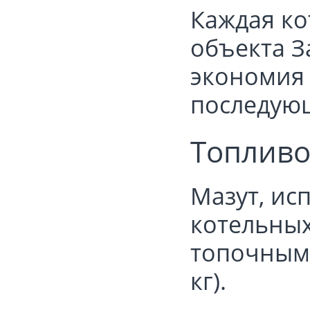
Каждая ко
объекта З
экономия 
последующ
Топливо
Мазут, ис
котельных
топочным 
кг).