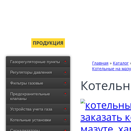
ГЛАВНАЯ
ПРОДУКЦИЯ
СЕРТИФИКАТЫ
ДОСТ
Газорегуляторные пункты
Главная
»
Каталог
Котельные на мазу
Регуляторы давления
Котельн
Фильтры газовые
Предохранительные
клапаны
Устройства учета газа
Котельные установки
Сигнализаторы