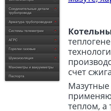
Соединительные детали
трубопровода
Арматура трубопроводная
Котельны
Системы телеметрии
теплоген
АГРС
технологи
Горелки газовые
производс
Шумоизоляция
Манометры и вакуумметры
счет сжиг
Паспорта
Мазутные
применяют
теплом, а