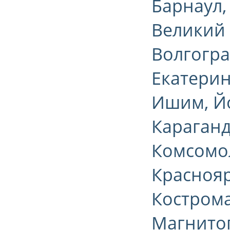
Барнаул,
Великий 
Волгогра
Екатерин
Ишим, Йо
Караганд
Комсомол
Краснояр
Кострома
Магнитог