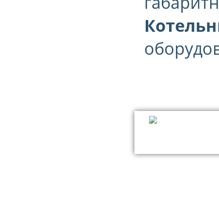
габаритн
Котельн
оборудова