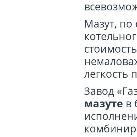
всевозмож
Мазут, по
котельног
стоимость
немалова
легкость 
Завод «Га
мазуте
в
исполнени
комбинир