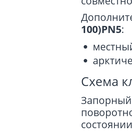
совместно
Дополнит
100)PN5
:
местный
арктиче
Схема к
Запорный 
поворотно
состояни