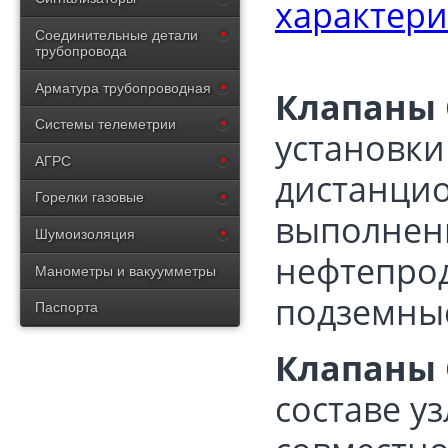
Соединительные детали
трубопровода
Арматура трубопроводная
Клапаны С
Системы телеметрии
установки
АГРС
дистанци
Горелки газовые
выполнен
Шумоизоляция
нефтепрод
Манометры и вакуумметры
подземны
Паспорта
Клапаны С
составе у