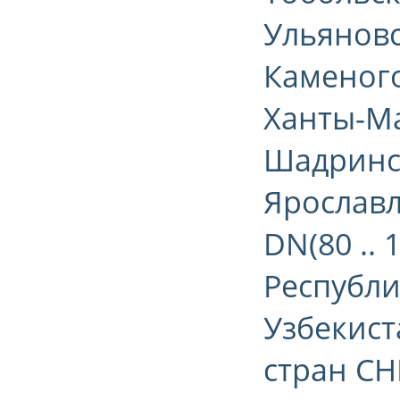
Ульяновск
Каменого
Ханты-Ма
Шадринск
Ярославл
DN(80 .. 
Республи
Узбекист
стран СН