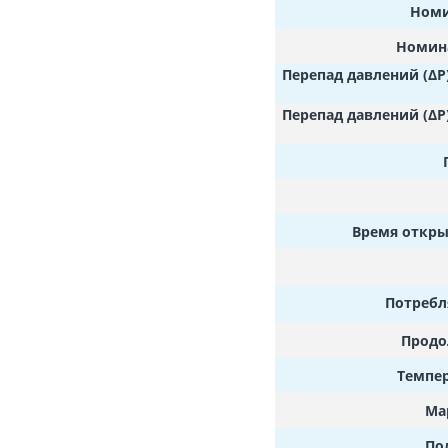
Номи
Номина
Перепад давлений (ΔP
Перепад давлений (ΔP
Время открыт
Потребл
Продо
Темпер
Ма
По