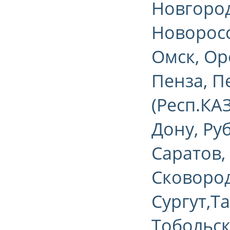
Новгород
Новоросс
Омск, Ор
Пенза, П
(Респ.КА
Дону, Ру
Саратов,
Сковород
Сургут,Т
Тобольск