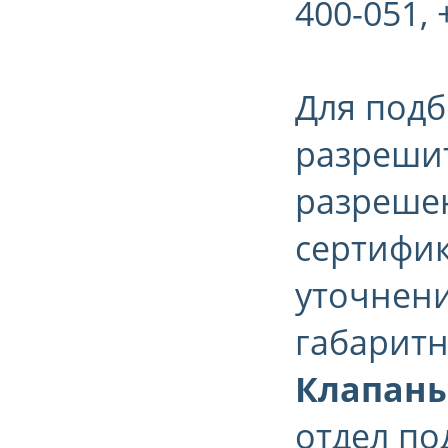
400-051, 
Для подб
разрешит
разрешен
сертифик
уточнени
габаритн
Клапаны 
отдел по