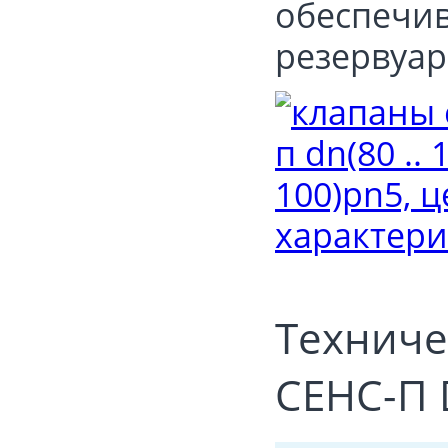
обеспечив
резервуар
Техниче
СЕНС-П D