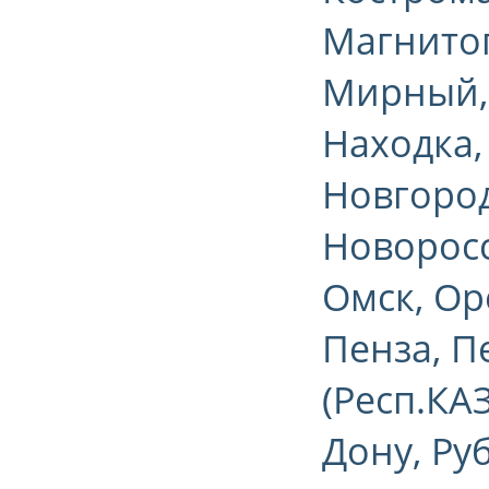
Магнитог
Мирный,
Находка,
Новгород
Новоросс
Омск, Ор
Пенза, П
(Респ.КА
Дону, Ру