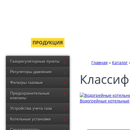
ГЛАВНАЯ
ПРОДУКЦИЯ
СЕРТИФИКАТЫ
ДОСТ
Газорегуляторные пункты
Главная
»
Каталог
Регуляторы давления
Классиф
Фильтры газовые
Предохранительные
клапаны
Водогрейные котельные
Устройства учета газа
Котельные установки
Сигнализаторы