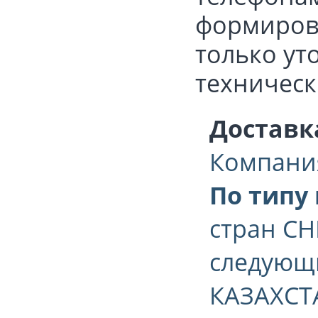
формирова
только ут
техническ
Доставк
Компани
По типу
стран СН
следующи
КАЗАХСТА