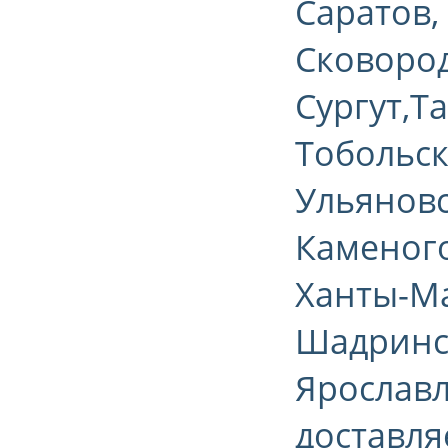
Саратов,
Сковород
Сургут,Т
Тобольск
Ульяновск
Каменого
Ханты-Ма
Шадринск
Ярославл
доставля