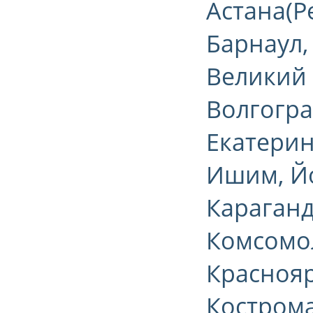
Астана(Р
Барнаул,
Великий 
Волгогра
Екатерин
Ишим, Йо
Караганд
Комсомол
Краснояр
Кострома